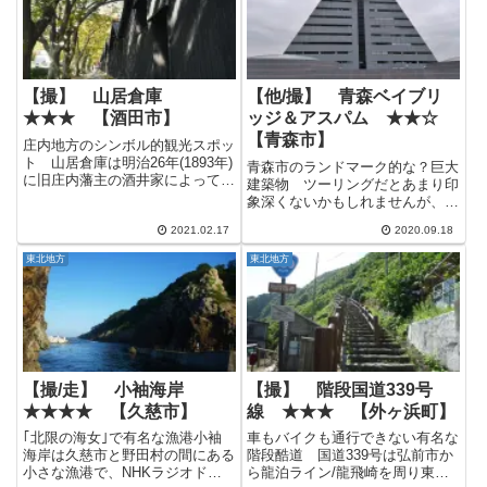
【撮】 山居倉庫
【他/撮】 青森ベイブリ
★★★ 【酒田市】
ッジ＆アスパム ★★☆
【青森市】
庄内地方のシンボル的観光スポッ
ト 山居倉庫は明治26年(1893年)
青森市のランドマーク的な？巨大
に旧庄内藩主の酒井家によって建
建築物 ツーリングだとあまり印
てられた倉庫です。 現在は12
象深くないかもしれませんが、電
棟の土蔵が残っていて、その一部
車で青森駅に着いたらまず目に飛
が農業倉庫として現役で使用され
2021.02.17
2020.09.18
び込んでくる大きな橋は青森ベイ
ています。 山居倉庫の一部は一
ブリッジと言う橋です。 ベイブ
東北地方
東北地方
般公開されていて、観光...
リッジは横浜だけじゃない青森に
もあるんだぞ！とか、氷川丸は
無...
【撮/走】 小袖海岸
【撮】 階段国道339号
★★★★ 【久慈市】
線 ★★★ 【外ヶ浜町】
｢北限の海女｣で有名な漁港小袖
車もバイクも通行できない有名な
海岸は久慈市と野田村の間にある
階段酷道 国道339号は弘前市か
小さな漁港で、NHKラジオドラ
ら龍泊ライン/龍飛崎を周り東津