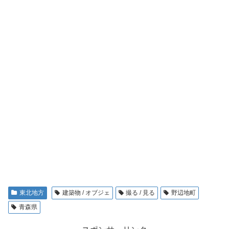
東北地方
建築物 / オブジェ
撮る / 見る
野辺地町
青森県