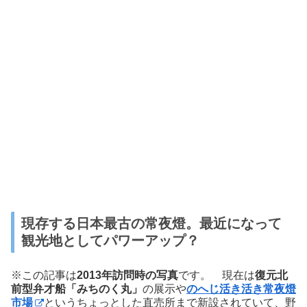
現存する日本最古の常夜燈。最近になって
観光地としてパワーアップ？
※この記事は
2013年訪問時の写真
です。 現在は
復元北
前型弁才船「みちのく丸」
の展示や
のへじ活き活き常夜燈
市場
というちょっとした直売所まで新設されていて、野