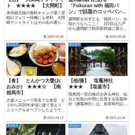
ト ★★★★ 【大間町】
「Fukuran with 福田パ
ン」で話題のコッペパンを
本州最北端の無料キャンプ場！翌
購入！
朝のフェリー待機にも便利 大間
盛岡駅を出ずとも「福田パン」を
崎テントサイトはその名の通り、
味わうならここ！ 2日目は八戸
大間崎のすぐ近くにあるキャンプ
から盛岡駅で秋田新幹線に乗り換
場です。 大間崎まで歩いて1分
えて秋田駅周辺をちょこっと散策
足らず、大間フェリーターミナル
2020.07.29
2024.05.26
するという事で、一旦盛岡駅まで
までバイクで5分ほどの場所にあ
移動しました。 秋田新幹線は東
東北地方
東北地方
るので、翌朝便のフェリーに備
京からだと乗り換え不要で直行で
え...
きますが、青森方面からだと盛
岡...
【食】 とんかつ大甕(お
【他/撮】 塩竈神社
おみか) ★★★☆ 【南
★★★ 【塩釜市】
相馬市】
陸奥国一宮の格式を誇る神社 仙
台と松島の中間に位置する塩竈神
大盛メニューで有名？な食堂 ど
社（鹽竈神社）は、奈良時代以前
うやら2020年末頃に建て替えリ
より創建され、当時の陸奥国(青
ニューアルオープンしたようで
森･岩手･宮城･福島)の一宮として
す。※以下の記事はリニューアル
重んじられてきました。 海や塩
2021.03.17
2021.01.24
オープン前、旧店舗の2011年10
を神格化した塩土老翁神を祀り、
月&2017年9月に訪問した際の記
東北地方
東北地方
海上安全や大漁祈願など海に...
録です。 とんかつ大甕（おおみ
か）は南相馬市の国道6...