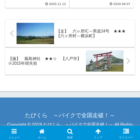
マ｢北限の海女｣で一躍ブームに
軽郡外ヶ浜町まで続く、総距離約
2020.11.12
2020.09.07
なった海女の町でもあります。
108㎞の国道ですが、龍飛崎近く
2013年にはNHK連続テレビドラ
の一部の区間が国道マニア・・・
マ｢あまちゃん｣のロケ地になっ
でなくとも有名な階段国道になっ
ており、週末にはマイカー規...
ています。 "階段"なので...
【走】 六ヶ所IC～県道24号 ★★★
【六ヶ所村～横浜町】
【撮】 蕪島神社 ★★☆ 【八戸市】
※2015年焼失前
たびくら ～バイクで全国走破！～
Copyright © 2019 たびくら ～バイクで全国走破！～ All Rights
Reserved.
メニュー
ホーム
検索
トップ
サイドバー