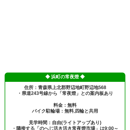
◆ 浜町の常夜燈 ◆
住所：青森県上北郡野辺地町野辺地568
・県道243号線から「常夜燈」との案内板あり
料金：無料
バイク駐輪場：無料,四輪と共用
見学時間：自由(ライトアップあり)
・隣接する「のへじ活き活き常夜燈市場」は9:00～