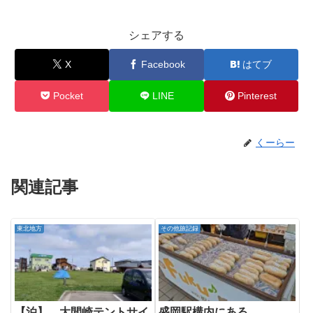
シェアする
X
Facebook
はてブ
Pocket
LINE
Pinterest
くーらー
関連記事
東北地方
その他旅記録
【泊】 大間崎テントサイ
盛岡駅構内にある