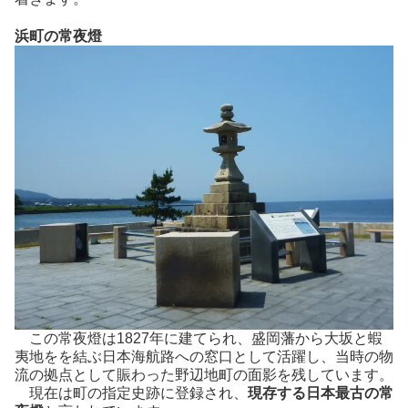
浜町の常夜燈
この常夜燈は1827年に建てられ、盛岡藩から大坂と蝦
夷地をを結ぶ日本海航路への窓口として活躍し、当時の物
流の拠点として賑わった野辺地町の面影を残しています。
現在は町の指定史跡に登録され、
現存する日本最古の常