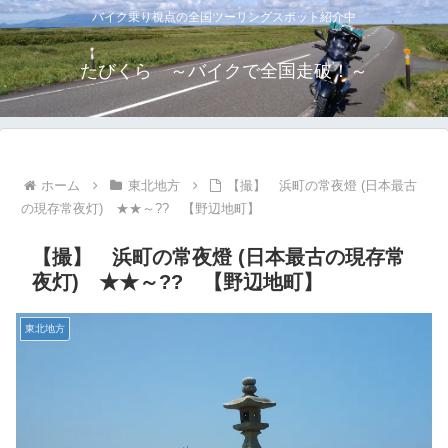
バイク乗り視点の全国ツーリングスポット紹介中
たびくら ～バイクで全国走破！～
ホーム
東北地方
【撮】 浜町の常夜燈 (日本最古
の現存常夜灯) ★★～?? 【野辺地町】
【撮】 浜町の常夜燈 (日本最古の現存常
夜灯) ★★～?? 【野辺地町】
東北地方