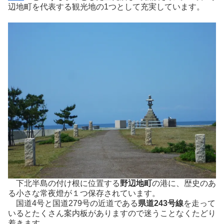
辺地町を代表する観光地の1つとして充実しています。
下北半島の付け根に位置する
野辺地町
の港に、歴史のあ
る小さな常夜燈が１つ保存されています。
国道4号と国道279号の近道である
県道243号線
を走って
いるとたくさん案内板がありますので迷うことなくたどり
着きます。