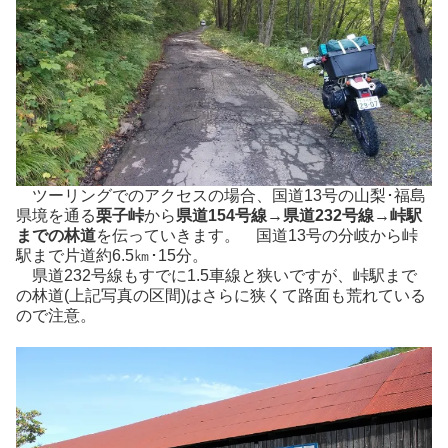
ツーリングでのアクセスの場合、国道13号の山梨･福島
県境を通る
栗子峠
から
県道154号線→県道232号線→峠駅
までの林道
を伝っていきます。 国道13号の分岐から峠
駅まで片道約6.5㎞･15分。
県道232号線もすでに1.5車線と狭いですが、峠駅まで
の林道(上記写真の区間)はさらに狭くて路面も荒れている
ので注意。