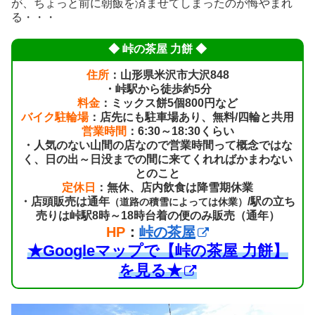
が、ちょっと前に朝飯を済ませてしまったのが悔やまれ
る・・・
◆ 峠の茶屋 力餅 ◆
住所
：山形県米沢市大沢848
・峠駅から徒歩約5分
料金
：ミックス餅5個800円など
バイク駐輪場
：店先にも駐車場あり、無料/四輪と共用
営業時間
：6:30～18:30くらい
・人気のない山間の店なので営業時間って概念ではな
く、日の出～日没までの間に来てくれればかまわない
とのこと
定休日
：無休、店内飲食は降雪期休業
・店頭販売は通年
/駅の立ち
（道路の積雪によっては休業）
売りは峠駅8時～18時台着の便のみ販売（通年）
HP
：
峠の茶屋
★Googleマップで【峠の茶屋 力餅】
を見る★