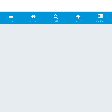
メニュー
ホーム
検索
トップ
サイドバー
シェアする
X
Facebook
はてブ
Pocket
LINE
Pinterest
くーらー
関連記事
東北地方
東北地方