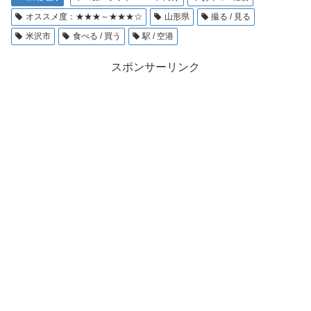
オススメ度：★★★～★★★☆
山形県
撮る / 見る
米沢市
食べる / 買う
駅 / 空港
スポンサーリンク