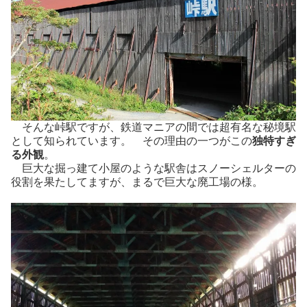
そんな峠駅ですが、鉄道マニアの間では超有名な秘境駅
として知られています。 その理由の一つがこの
独特すぎ
る外観
。
巨大な掘っ建て小屋のような駅舎はスノーシェルターの
役割を果たしてますが、まるで巨大な廃工場の様。