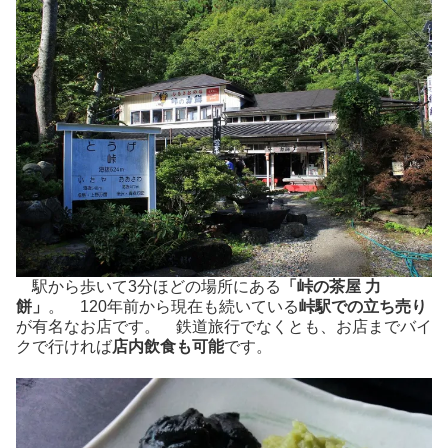
駅から歩いて3分ほどの場所にある
「峠の茶屋 力
餅」
。 120年前から現在も続いている
峠駅での立ち売り
が有名なお店です。 鉄道旅行でなくとも、お店までバイ
クで行ければ
店内飲食も可能
です。