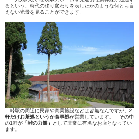
るという、時代の移り変わりを表したかのような何とも言
えない光景を見ることができます。
峠駅の周辺に民家や商業施設などは皆無なんですが、
2
軒だけお茶処というか食事処
が営業しています。 その中
の1軒が
「峠の力餅」
として非常に有名なお店となってい
ます。