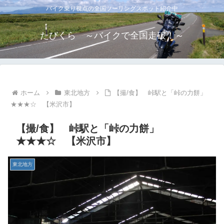
バイク乗り視点の全国ツーリングスポット紹介中
たびくら ～バイクで全国走破！～
ホーム
東北地方
【撮/食】 峠駅と「峠の力餅」
★★★☆ 【米沢市】
【撮/食】 峠駅と「峠の力餅」
★★★☆ 【米沢市】
東北地方