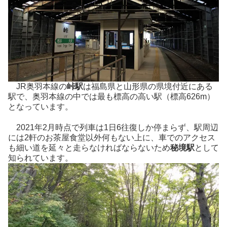
JR奥羽本線の
峠駅
は福島県と山形県の県境付近にある
駅で、奥羽本線の中では最も標高の高い駅（標高626m）
となっています。
2021年2月時点で列車は1日6往復しか停まらず、駅周辺
には2軒のお茶屋食堂以外何もない上に、車でのアクセス
も細い道を延々と走らなければならないため
秘境駅
として
知られています。