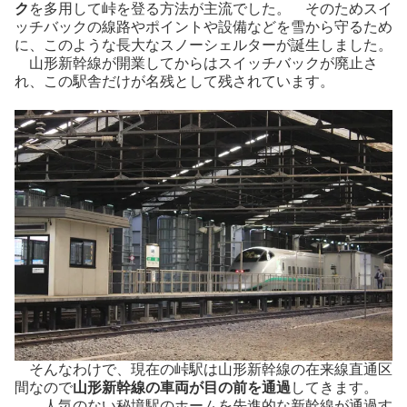
ク
を多用して峠を登る方法が主流でした。 そのためスイ
ッチバックの線路やポイントや設備などを雪から守るため
に、このような長大なスノーシェルターが誕生しました。
山形新幹線が開業してからはスイッチバックが廃止さ
れ、この駅舎だけが名残として残されています。
そんなわけで、現在の峠駅は山形新幹線の在来線直通区
間なので
山形新幹線の車両が目の前を通過
してきます。
人気のない秘境駅のホームを先進的な新幹線が通過す