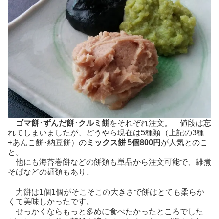
ゴマ餅･ずんだ餅･クルミ餅
をそれぞれ注文。 値段は忘
れてしまいましたが、どうやら現在は5種類（上記の3種
+あんこ餅･納豆餅）の
ミックス餅 5個800円
が人気とのこ
と。
他にも海苔巻餅などの餅類も単品から注文可能で、雑煮
そばなどの麺類もあり。
力餅は1個1個がそこそこの大きさで餅はとても柔らか
くて美味しかったです。
せっかくならもっと多めに食べたかったところでした