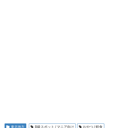
東北地方
B級スポット / マニア向け
おやつ / 軽食