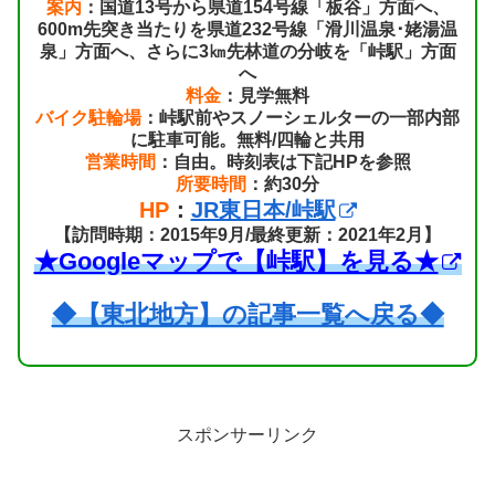
案内
：国道13号から県道154号線「板谷」方面へ、
600m先突き当たりを県道232号線「滑川温泉･姥湯温
泉」方面へ、さらに3㎞先林道の分岐を「峠駅」方面
へ
料金
：見学無料
バイク駐輪場
：峠駅前やスノーシェルターの一部内部
に駐車可能。無料/四輪と共用
営業時間
：自由。時刻表は下記HPを参照
所要時間
：約30分
HP
：
JR東日本/峠駅
【訪問時期：2015年9月/最終更新：2021年2月】
★Googleマップで【峠駅】を見る★
◆【東北地方】の記事一覧へ戻る◆
スポンサーリンク