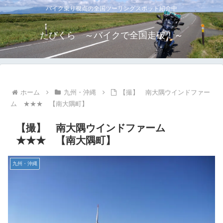
バイク乗り視点の全国ツーリングスポット紹介中
たびくら ～バイクで全国走破！～
ホーム
九州・沖縄
【撮】 南大隅ウインドファー
ム ★★★ 【南大隅町】
【撮】 南大隅ウインドファーム
★★★ 【南大隅町】
九州・沖縄