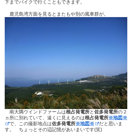
下までバイクで行くこともできます。
鹿児島湾方面を見るとまたもや別の風車群が。
南大隅ウインドファームは
根占発電所
と
佐多発電所
の２
ヵ所に別れていて、遠くに見えるのは
根占発電所
※地図※
で、この撮影地点は
佐多発電所
※地図※
だと思いま
す。 ちょっとその辺記憶があいまいです(笑)