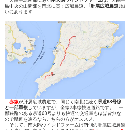
大隅半島南部にある
南大隅ウインドファーム
は、大隅半
島中央の山間部を南北に貫く広域農道、
｢肝属広域農道｣
沿
いにあります。
赤線
が肝属広域農道で、同じく南北に続く
県道68号線
と一部重複
していますが、全線2車線快速道路です。 一
部狭路のある県道68号よりも快適で交通量もほぼ皆無な
ので県道を通るならこちらの方がオススメ。
そして、南大隅ウインドファームは南側の肝属広域農道