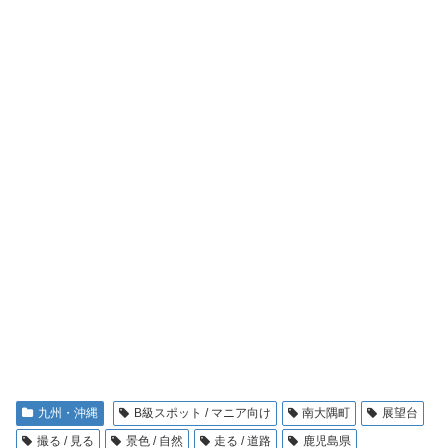
九州・沖縄
B級スポット / マニア向け
南大隅町
展望台
撮る / 見る
景色 / 自然
走る / 道路
鹿児島県