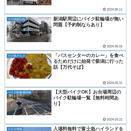
2024.06.11
新潟駅周辺にバイク駐輪場が無い
その他旅記録
問題【予約制ならあり】
2024.06.02
「バスセンターのカレー」を食べ
その他グルメ
るためだけに始発で新潟に行った
話【万代そば】
2024.05.31
【大型バイクOK】お台場周辺の
バイク駐輪場情報
バイク駐輪場一覧【無料時間あ
り】
2024.03.21
入場料無料で富士急ハイランドを
小ネタ情報