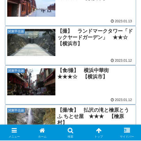
2023.01.13
【撮】 ランドマークタワー「ド
関東甲信越
ックヤードガーデン」 ★★☆
【横浜市】
2023.01.12
【食/撮】 横浜中華街
関東甲信越
★★★☆ 【横浜市】
2023.01.12
【撮/食】 払沢の滝と檜原とう
関東甲信越
ふ ちとせ屋 ★★★ 【檜原
村】
メニュー
ホーム
検索
トップ
サイドバー
2022.10.24