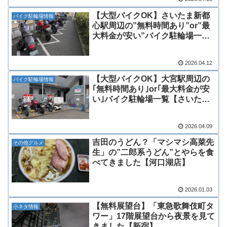
【大型バイクOK】さいたま新都
バイク駐輪場情報
心駅周辺の”無料時間あり”or”最
大料金が安い”バイク駐輪場一覧
【さいたま市】
2026.04.12
【大型バイクOK】大宮駅周辺の
バイク駐輪場情報
｢無料時間あり｣or｢最大料金が安
い｣バイク駐輪場一覧【さいたま
市】
2026.04.09
吉田のうどん？「マシマシ高菜先
その他グルメ
生」の”二郎系うどん”とやらを食
べてきました【河口湖店】
2026.01.03
【無料展望台】「東急歌舞伎町タ
小ネタ情報
ワー」17階展望台から夜景を見て
きました【新宿】