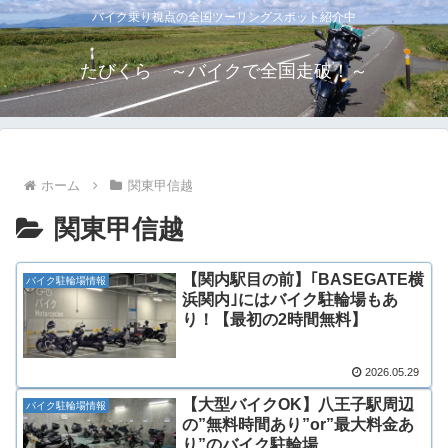
バイク乗り視点の全国ツーリングスポット紹介中
たびくら ～バイクで全国走破！～
ホーム
関東甲信越
関東甲信越
【関内駅目の前】｢BASEGATE横
バイク駐輪場情報
浜関内｣にはバイク駐輪場もあ
り！【最初の2時間無料】
2026.05.29
【大型バイクOK】八王子駅周辺
バイク駐輪場情報
の”無料時間あり”or”最大料金あ
り”のバイク駐輪場