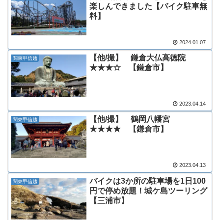
楽しんできました【バイク駐車無
料】
2024.01.07
【他/撮】 鎌倉大仏高徳院
関東甲信越
★★★☆ 【鎌倉市】
2023.04.14
【他/撮】 鶴岡八幡宮
関東甲信越
★★★★ 【鎌倉市】
2023.04.13
バイクは3か所の駐車場を1日100
関東甲信越
円で停め放題！城ケ島ツーリング
【三浦市】