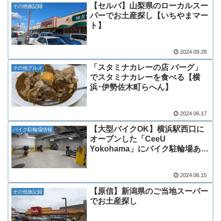
【セルバ】山梨県のローカルスー
その他旅記録
パーでお土産探し【いちやまマー
ト】
2024.09.28
「スタミナカレーの店 バーグ」
その他グルメ
でスタミナカレーを食べる【横
浜･伊勢佐木町らへん】
2024.06.17
【大型バイクOK】横浜駅西口に
バイク駐輪場情報
オープンした「CeeU
Yokohama」にバイク駐輪場あ
り！
2024.06.15
【原信】新潟県のご当地スーパー
その他旅記録
でお土産探し